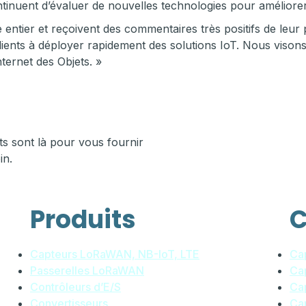
continuent d’évaluer de nouvelles technologies pour améliorer 
 entier et reçoivent des commentaires très positifs de leu
lients à déployer rapidement des solutions IoT. Nous visons
nternet des Objets. »
s sont là pour vous fournir
in.
Produits
C
Capteurs LoRaWAN, NB-IoT, LTE
Ca
Passerelles LoRaWAN
Ca
Contrôleurs d’E/S
Cap
Convertisseurs
Cap