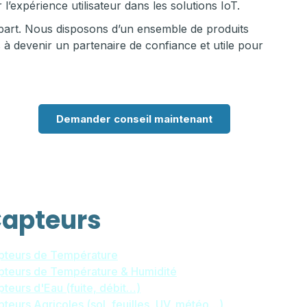
l’expérience utilisateur dans les solutions IoT.
r part. Nous disposons d’un ensemble de produits
 à devenir un partenaire de confiance et utile pour
Demander conseil maintenant
apteurs
pteurs de Température
pteurs de Température & Humidité
teurs d'Eau (fuite, débit…)
teurs Agricoles (sol, feuilles, UV, météo…)