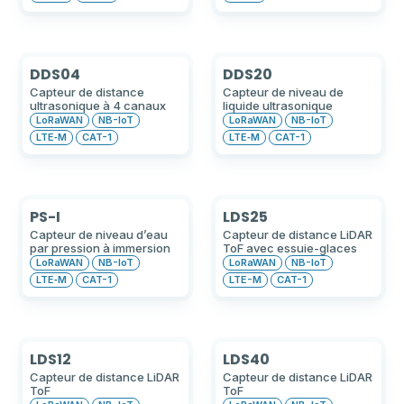
DDS04
DDS20
Capteur de distance
Capteur de niveau de
ultrasonique à 4 canaux
liquide ultrasonique
LoRaWAN
NB-IoT
LoRaWAN
NB-IoT
LTE‑M
CAT-1
LTE‑M
CAT-1
PS-I
LDS25
Capteur de niveau d’eau
Capteur de distance LiDAR
par pression à immersion
ToF avec essuie-glaces
LoRaWAN
NB-IoT
LoRaWAN
NB-IoT
LTE‑M
CAT-1
LTE-M
CAT-1
LDS12
LDS40
Capteur de distance LiDAR
Capteur de distance LiDAR
ToF
ToF