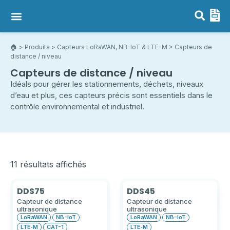
Capteurs LoRaWAN, NB-IoT & LTE-M
Passerelles LoRaWAN
🏠︎
>
Produits
>
Capteurs LoRaWAN, NB-IoT & LTE-M
> Capteurs de
distance / niveau
Capteurs de distance / niveau
Idéals pour gérer les stationnements, déchets, niveaux
d’eau et plus, ces capteurs précis sont essentiels dans le
contrôle environnemental et industriel.
11 résultats affichés
DDS75
DDS45
Capteur de distance
Capteur de distance
ultrasonique
ultrasonique
LoRaWAN
NB-IoT
LoRaWAN
NB-IoT
LTE‑M
CAT-1
LTE‑M