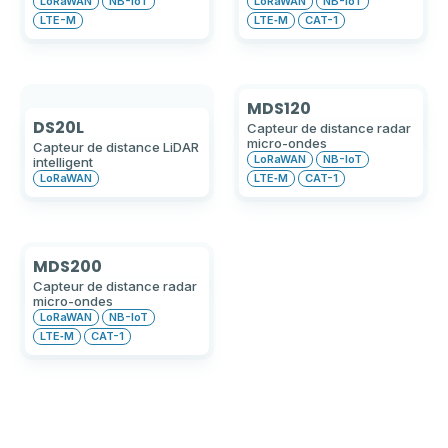
LoRaWAN
NB-IoT
LoRaWAN
NB-IoT
LTE-M
LTE‑M
CAT-1
MDS120
DS20L
Capteur de distance radar
micro-ondes
Capteur de distance LiDAR
LoRaWAN
NB-IoT
intelligent
LoRaWAN
LTE‑M
CAT-1
MDS200
Capteur de distance radar
micro-ondes
LoRaWAN
NB-IoT
LTE‑M
CAT-1