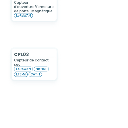
Capteur
d’ouverture/fermeture
de porte · Magnétique
LoRaWAN
CPL03
Capteur de contact
sec
LoRaWAN
NB-IoT
LTE‑M
CAT-1