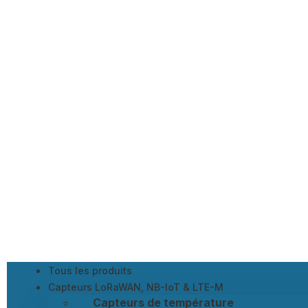
Tous les produits
Capteurs LoRaWAN, NB-IoT & LTE-M
Capteurs de température