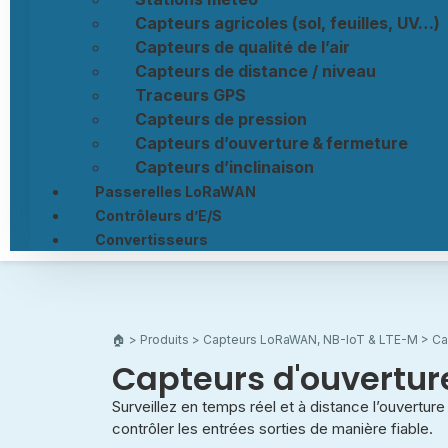
Capteurs agricoles (sol, feuilles, UV…)
Capteurs de qualité de l’air
Capteurs de distance / niveau
Traceurs GPS
Capteurs de pression
Capteurs d’ouverture & fermeture
Capteurs d’inclinaison
Passerelles LoRaWAN
Contrôleurs d’E/S
Convertisseurs
🏠︎
>
Produits
>
Capteurs LoRaWAN, NB-IoT & LTE-M
> Ca
Capteurs d'ouvertur
Surveillez en temps réel et à distance l’ouverture
contrôler les entrées sorties de manière fiable.