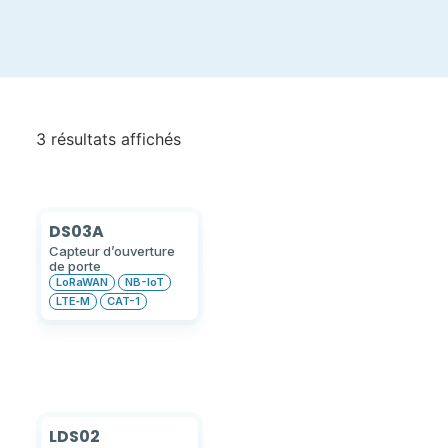
3 résultats affichés
DS03A
Capteur d’ouverture
de porte
LoRaWAN
NB-IoT
LTE‑M
CAT-1
LDS02