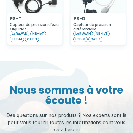
PS-T
PS-D
Capteur de pression d’eau
Capteur de pression
/ liquides
différentielle
LoRaWAN
NB-IoT
LoRaWAN
NB-IoT
LTE‑M
CAT-1
LTE‑M
CAT-1
Nous sommes à votre
écoute !
Des questions sur nos produits ? Nos experts sont là
pour vous fournir toutes les informations dont vous
avez besoin.