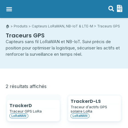
Capteurs LoRaWAN, NB-IoT & LTE-M
Passerelles LoRaWAN
🏠︎
>
Produits
>
Capteurs LoRaWAN, NB-IoT & LTE-M
> Traceurs GPS
Traceurs GPS
Capteurs sans fil LoRaWAN et NB-IoT. Suivi précis de
position pour optimiser la logistique, sécuriser les actifs et
renforcer la surveillance en temps réel.
2 résultats affichés
TrackerD-LS
TrackerD
Traceur d’actifs GPS
Traceur GPS LoRa
solaire LoRa
LoRaWAN
LoRaWAN