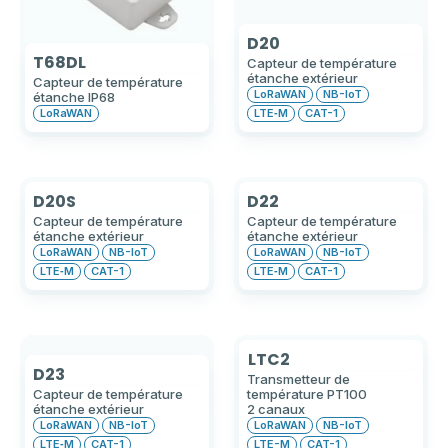
D20
T68DL
Capteur de température
étanche extérieur
Capteur de température
LoRaWAN
NB-IoT
étanche IP68
LoRaWAN
LTE‑M
CAT-1
D20S
D22
Capteur de température
Capteur de température
étanche extérieur
étanche extérieur
LoRaWAN
NB-IoT
LoRaWAN
NB-IoT
LTE‑M
CAT-1
LTE‑M
CAT-1
LTC2
D23
Transmetteur de
Capteur de température
température PT100
étanche extérieur
2 canaux
LoRaWAN
NB-IoT
LoRaWAN
NB-IoT
LTE‑M
CAT-1
LTE-M
CAT-1