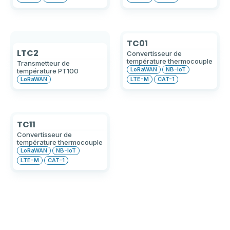
TC01
LTC2
Convertisseur de
température thermocouple
Transmetteur de
LoRaWAN
NB-IoT
température PT100
LoRaWAN
LTE-M
CAT-1
TC11
Convertisseur de
température thermocouple
LoRaWAN
NB-IoT
LTE-M
CAT-1