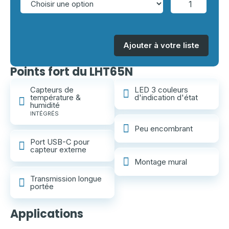
Ajouter à votre liste
Points fort du LHT65N
Capteurs de
LED 3 couleurs
température &
d'indication d'état
humidité
INTÉGRÉS
Peu encombrant
Port USB-C pour
capteur externe
Montage mural
Transmission longue
portée
Systèmes
d'alarme
et de
Domotique et
Lecture
Applications
sécurité
automatisation
automatisée
Surveillance
sans fil
des bâtiments
Systèmes
des
et contrôle