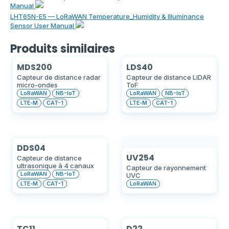
Manual
LHT65N-E5 — LoRaWAN Temperature_Humidity & Illuminance
Sensor User Manual
Produits similaires
MDS200
LDS40
Capteur de distance radar
Capteur de distance LiDAR
micro-ondes
ToF
LoRaWAN
NB-IoT
LoRaWAN
NB-IoT
LTE‑M
CAT-1
LTE‑M
CAT-1
DDS04
UV254
Capteur de distance
ultrasonique à 4 canaux
Capteur de rayonnement
LoRaWAN
NB-IoT
UVC
LTE‑M
CAT-1
LoRaWAN
TC11
D22