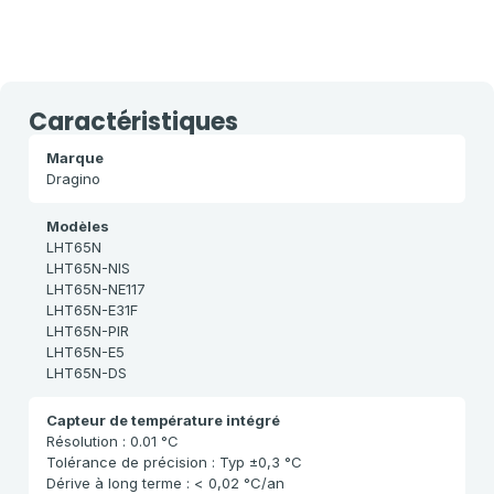
d'irrigation
compteurs
industriel
à longue
portée
Caractéristiques
Marque
Dragino
Modèles
LHT65N
LHT65N-NIS
LHT65N-NE117
LHT65N-E31F
LHT65N-PIR
LHT65N-E5
LHT65N-DS
Capteur de température intégré
Résolution : 0.01 °C
Tolérance de précision : Typ ±0,3 °C
Dérive à long terme : < 0,02 °C/an