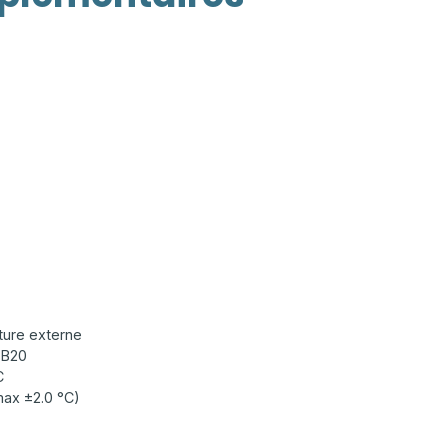
ture externe
8B20
C
max ±2.0 °C)