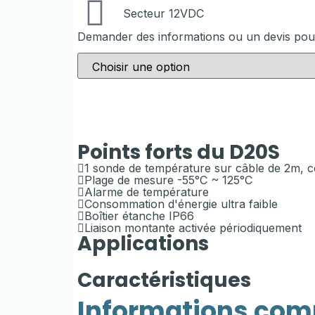
Secteur 12VDC
Demander des informations ou un devis pou
Points forts du D20S
1 sonde de température sur câble de 2m, c
Plage de mesure -55°C ~ 125°C
Alarme de température
Smart
Consommation d'énergie ultra faible
Boîtier étanche IP66
buildings
Liaison montante activée périodiquement
Applications
&
Chaîne
Smart
Smart
Villes
Usines
domotique
logistique
metering
agriculture
intelligentes
intelligentes
Caractéristiques
Informations com