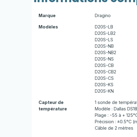
Marque
Dragino
Modèles
D20S-LB
D20S-LB2
D20S-LS
D20S-NB
D20S-NB2
D20S-NS
D20S-CB
D20S-CB2
D20S-CS
D20S-KS
D20S-KN
Capteur de
1 sonde de tempéra
température
Modèle : Dallas DS1
Plage : -55 à + 125°
Précision : ±0.5°C (
Câble de 2 mètres