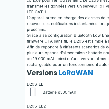
conçue pour l’enfouissement. Le D20S mesur
transmet les données vers un serveur IoT 
LTE CAT-1.
L’appareil prend en charge des alarmes de 
recevoir des notifications instantanées lors
prédéfinis.
Grâce à sa configuration Bluetooth Low Ener
firmware OTA sans fil, le D20S est simple à in
Afin de répondre à différents scénarios de d
plusieurs options d’alimentation : batterie
ou 19 000 mAh, ainsi qu’une version alimenté
rechargeable pour un fonctionnement auton
Versions
LoRaWAN
D20S-LB
Batterie 8500mAh
D20S-LB2