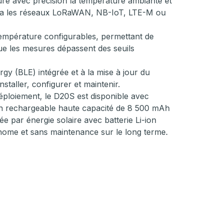
e avec précision la température ambiante et
via les réseaux LoRaWAN, NB-IoT, LTE-M ou
température configurables, permettant de
que les mesures dépassent des seuils
gy (BLE) intégrée et à la mise à jour du
staller, configurer et maintenir.
éploiement, le D20S est disponible avec
 non rechargeable haute capacité de 8 500 mAh
e par énergie solaire avec batterie Li-ion
ome et sans maintenance sur le long terme.