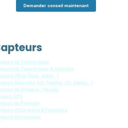
Demander conseil maintenant
apteurs
pteurs de Température
pteurs de Température & Humidité
teurs d'Eau (fuite, débit…)
teurs Agricoles (sol, feuilles, UV, météo…)
teurs de Distance / Niveau
aceurs GPS
pteurs de Pression
pteurs d'Ouverture & Fermeture
teurs d’Inclinaison