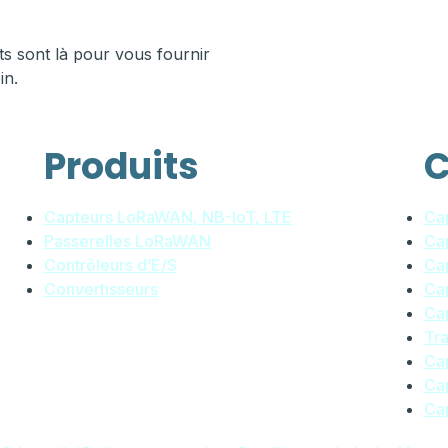
s sont là pour vous fournir
in.
Produits
C
Capteurs LoRaWAN, NB-IoT, LTE
Ca
Passerelles LoRaWAN
Ca
Contrôleurs d’E/S
Cap
Convertisseurs
Cap
Cap
Tr
Ca
Ca
Cap