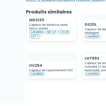
Produits similaires
MDS120
DS20L
Capteur de distance radar
micro-ondes
Capteur de di
LoRaWAN
NB-IoT
LTE‑M
intelligent
CAT-1
LoRaWAN
LHT65S
Capteur de te
UV254
humidité (+ m
Capteur de rayonnement UVC
luminosité, po
LoRaWAN
LoRaWAN