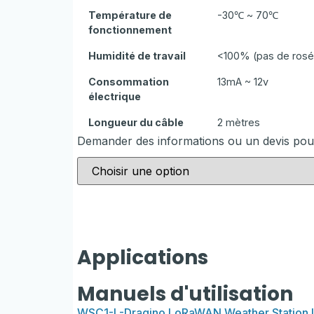
Température de
-30℃ ~ 70℃
fonctionnement
Humidité de travail
<100% (pas de rosé
Consommation
13mA ~ 12v
électrique
Longueur du câble
2 mètres
Demander des informations ou un devis po
Applications
Prévisions
Smart
météorologiques
agriculture
Manuels d'utilisation
WSC1-L-Dragino LoRaWAN Weather Station 