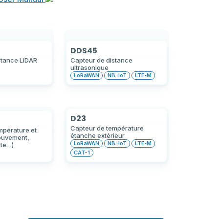
DDS45
stance LiDAR
Capteur de distance
ultrasonique
LoRaWAN
NB-IoT
LTE‑M
D23
Capteur de température
mpérature et
étanche extérieur
ouvement,
LoRaWAN
NB-IoT
LTE‑M
rte…)
CAT-1