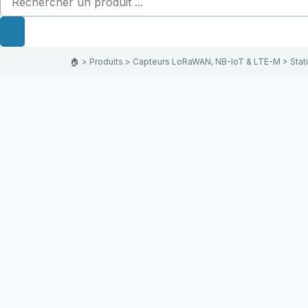
🏠︎
>
Produits
>
Capteurs LoRaWAN, NB-IoT & LTE-M
>
Stat