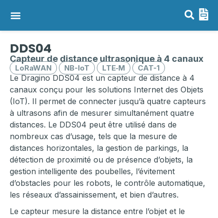
Capteurs LoRaWAN, NB-IoT & LTE-M
Passerelles LoRaWAN
DDS04
Capteur de distance ultrasonique à 4 canaux
LoRaWAN
NB-IoT
LTE‑M
CAT-1
Le Dragino DDS04 est un capteur de distance à 4
canaux conçu pour les solutions Internet des Objets
(IoT). Il permet de connecter jusqu’à quatre capteurs
à ultrasons afin de mesurer simultanément quatre
distances. Le DDS04 peut être utilisé dans de
nombreux cas d’usage, tels que la mesure de
distances horizontales, la gestion de parkings, la
détection de proximité ou de présence d’objets, la
gestion intelligente des poubelles, l’évitement
d’obstacles pour les robots, le contrôle automatique,
les réseaux d’assainissement, et bien d’autres.
Le capteur mesure la distance entre l’objet et le