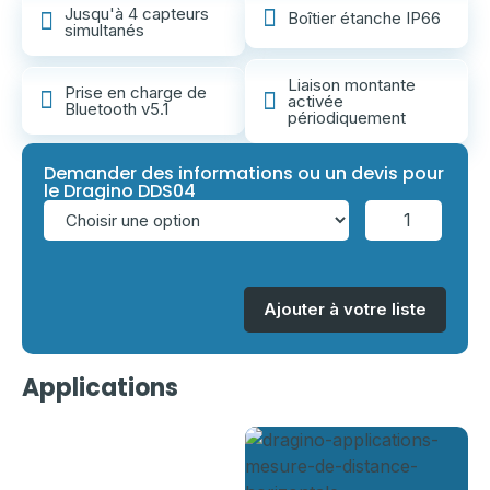
Jusqu'à 4 capteurs
Boîtier étanche IP66
simultanés
Liaison montante
Prise en charge de
activée
Bluetooth v5.1
périodiquement
Demander des informations ou un devis pour
le Dragino DDS04
Ajouter à votre liste
Gestion
Gestion
Applications
intelligente
intelligente
Gestion
des poubelles
des parkings
intelligente
du bétail