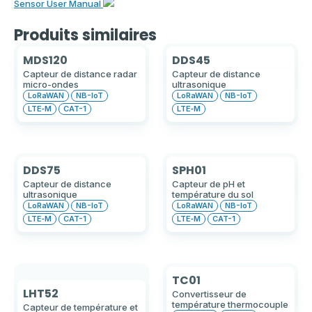
Sensor User Manual
Produits similaires
MDS120
DDS45
Capteur de distance radar
Capteur de distance
micro-ondes
ultrasonique
LoRaWAN
NB-IoT
LoRaWAN
NB-IoT
LTE‑M
CAT-1
LTE‑M
DDS75
SPH01
Capteur de distance
Capteur de pH et
ultrasonique
température du sol
LoRaWAN
NB-IoT
LoRaWAN
NB-IoT
LTE‑M
CAT-1
LTE‑M
CAT-1
TC01
LHT52
Convertisseur de
température thermocouple
Capteur de température et