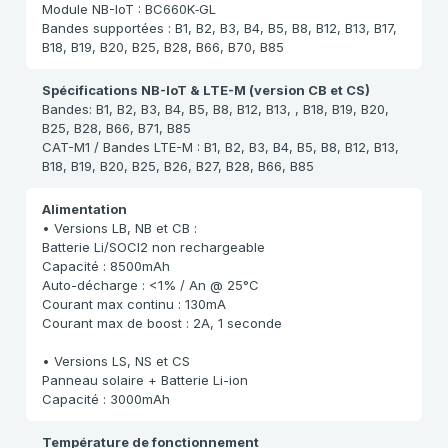
Module NB-IoT : BC660K‑GL
Bandes supportées : B1, B2, B3, B4, B5, B8, B12, B13, B17,
B18, B19, B20, B25, B28, B66, B70, B85
Spécifications NB-IoT & LTE-M (version CB et CS)
Bandes: B1, B2, B3, B4, B5, B8, B12, B13, , B18, B19, B20,
B25, B28, B66, B71, B85
CAT-M1 / Bandes LTE-M : B1, B2, B3, B4, B5, B8, B12, B13,
B18, B19, B20, B25, B26, B27, B28, B66, B85
Alimentation
• Versions LB, NB et CB :
Batterie Li/SOCI2 non rechargeable
Capacité : 8500mAh
Auto-décharge : <1% / An @ 25°C
Courant max continu : 130mA
Courant max de boost : 2A, 1 seconde
• Versions LS, NS et CS
Panneau solaire + Batterie Li-ion
Capacité : 3000mAh
Température de fonctionnement