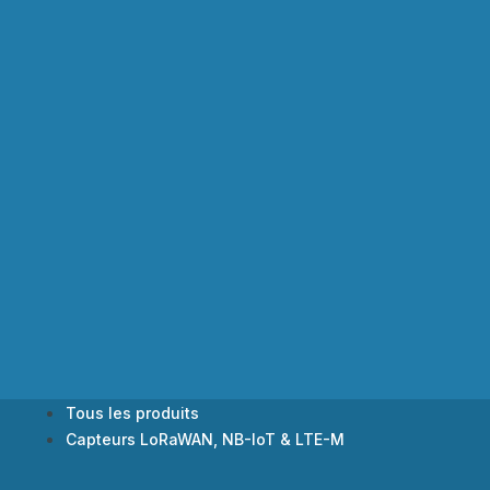
Tous les produits
Capteurs LoRaWAN, NB-IoT & LTE-M