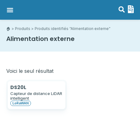
Capteurs LoRaWAN, NB-IoT & LTE-M
Passerelles LoRaWAN
🏠︎
>
Produits
> Produits identifiés “Alimentation externe”
Alimentation externe
Voici le seul résultat
DS20L
Capteur de distance LiDAR
intelligent
LoRaWAN