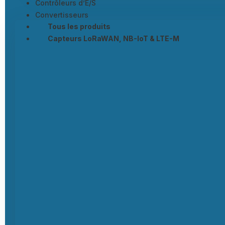
Contrôleurs d’E/S
Convertisseurs
Tous les produits
Capteurs LoRaWAN, NB-IoT & LTE-M