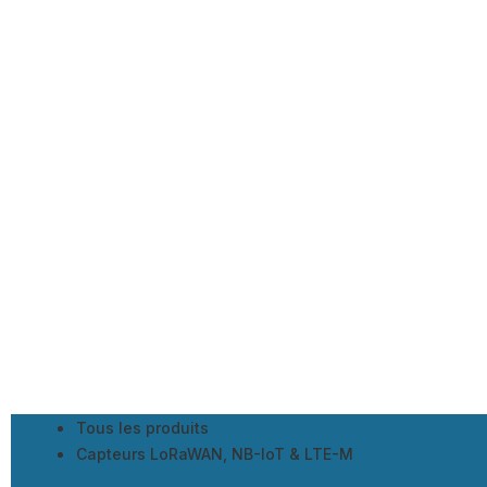
Tous les produits
Capteurs LoRaWAN, NB-IoT & LTE-M