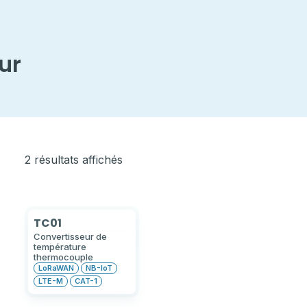
ur
2 résultats affichés
TC01
Convertisseur de
température
thermocouple
LoRaWAN
NB-IoT
LTE-M
CAT-1