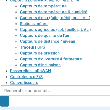
Capteurs LoRaWAN, NB-IoT & LTE-M
Capteurs de température
Capteurs de température & humidité
Capteurs d’eau (fuite, débit, qualité…)
Stations météo
Capteurs agricoles (sol, feuilles, UV…)
Capteurs de qualité de l’air
Capteurs de distance / niveau
Traceurs GPS
Capteurs de pression
Capteurs d’ouverture & fermeture
Capteurs d’inclinaison
Passerelles LoRaWAN
Contrôleurs d’E/S
Convertisseurs