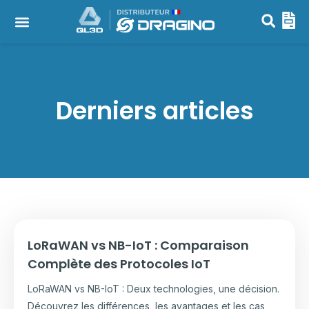
Capteurs LoRaWAN, NB-IoT & LTE-M
Passerelles LoRaWAN
Derniers articles
LoRaWAN vs NB-IoT : Comparaison
Complète des Protocoles IoT
LoRaWAN vs NB-IoT : Deux technologies, une décision.
Découvrez les différences, les avantages et les cas