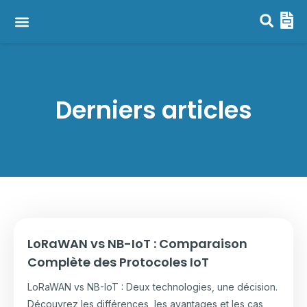
Capteurs LoRaWAN, NB-IoT & LTE-M
Passerelles LoRaWAN
Derniers articles
LoRaWAN vs NB-IoT : Comparaison
Complète des Protocoles IoT
LoRaWAN vs NB-IoT : Deux technologies, une décision.
Découvrez les différences, les avantages et les cas