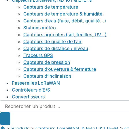
Capteurs LoRaWAN, NB-IoT & LTE-M
Capteurs de température
Capteurs de température & humidité
Capteurs d’eau (fuite, débit, qualité…)
Stations météo
Capteurs agricoles (sol, feuilles, UV…)
Capteurs de qualité de l’air
Capteurs de distance / niveau
Traceurs GPS
Capteurs de pression
Capteurs d’ouverture & fermeture
Capteurs d’inclinaison
Passerelles LoRaWAN
Contrôleurs d’E/S
Convertisseurs
🏠︎
>
Produits
>
Capteurs LoRaWAN, NB-IoT & LTE-M
>
Ca