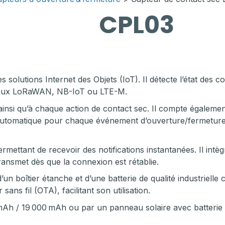
CPL03
olutions Internet des Objets (IoT). Il détecte l’état des c
éseaux LoRaWAN, NB-IoT ou LTE-M.
nsi qu’à chaque action de contact sec. Il compte également
oi automatique pour chaque événement d’ouverture/fermeture 
mettant de recevoir des notifications instantanées. Il intè
ransmet dès que la connexion est rétablie.
’un boîtier étanche et d’une batterie de qualité industriell
ans fil (OTA), facilitant son utilisation.
h / 19 000 mAh ou par un panneau solaire avec batterie Li-