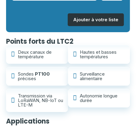
Ajouter à votre liste
Points forts du LTC2
Deux canaux de
Hautes et basses
température
températures
Sondes
PT100
Surveillance
précises
alimentaire
Transmission via
Autonomie longue
LoRaWAN, NB-IoT ou
durée
LTE-M
Applications
Chaîne
Alimentaire
Santé
du
Surveillance
froid
industrielle