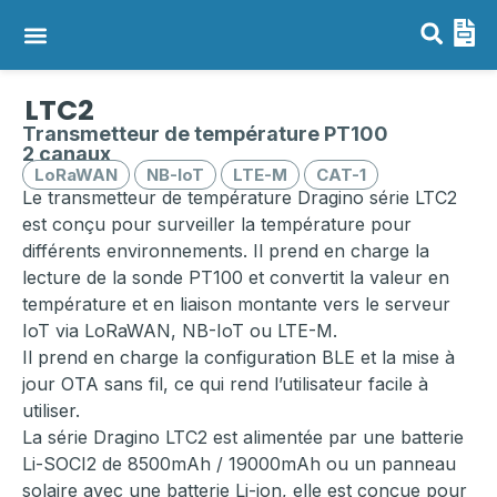
Capteurs LoRaWAN, NB-IoT & LTE-M
Passerelles LoRaWAN
LTC2
Transmetteur de température PT100
2 canaux
LoRaWAN
NB-IoT
LTE-M
CAT-1
Le transmetteur de température Dragino série LTC2
est conçu pour surveiller la température pour
différents environnements. Il prend en charge la
lecture de la sonde PT100 et convertit la valeur en
température et en liaison montante vers le serveur
IoT via LoRaWAN, NB-IoT ou LTE-M.
Il prend en charge la configuration BLE et la mise à
jour OTA sans fil, ce qui rend l’utilisateur facile à
utiliser.
La série Dragino LTC2 est alimentée par une batterie
Li-SOCI2 de 8500mAh / 19000mAh ou un panneau
solaire avec une batterie Li-ion, elle est conçue pour