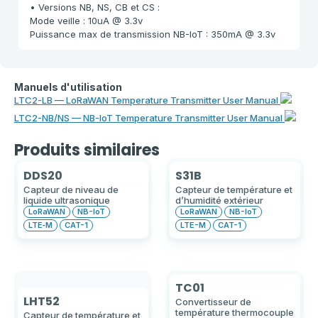
• Versions NB, NS, CB et CS :
Mode veille : 10uA @ 3.3v
Puissance max de transmission NB-IoT : 350mA @ 3.3v
Manuels d'utilisation
LTC2-LB — LoRaWAN Temperature Transmitter User Manual
LTC2-NB/NS — NB-IoT Temperature Transmitter User Manual
Produits similaires
DDS20
S31B
Capteur de niveau de
Capteur de température et
liquide ultrasonique
d’humidité extérieur
LoRaWAN
NB-IoT
LoRaWAN
NB-IoT
LTE‑M
CAT-1
LTE-M
CAT-1
TC01
LHT52
Convertisseur de
température thermocouple
Capteur de température et