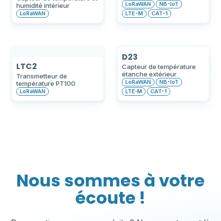
LoRaWAN
NB-IoT
humidité intérieur
LoRaWAN
LTE-M
CAT-1
D23
LTC2
Capteur de température
étanche extérieur
Transmetteur de
LoRaWAN
NB-IoT
température PT100
LoRaWAN
LTE‑M
CAT-1
Nous sommes à votre
écoute !