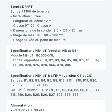
Sonde DR-FT
Sonde PT100 de type plat.
– Installation : Fixée
– Longueur du câble : 2 m
– Classe PT100 : Classe A
– Dimensions de la sonde : 3,6 x 7,5 x 20 mm
– Plage de mesure : -60 ~ 200 °C
– Usage : Fixée au point de mesure
Spécifications NB-IoT (version NB et NS)
Module NB-IoT : BC660K‑GL
Bandes supportées : B1, B2, B3, B4, B5, B8, B12, B13, B17,
B18, B19, B20, B25, B28, B66, B70, B85
Spécifications NB-IoT & LTE-M (version CB et CS)
Bandes: B1, B2, B3, B4, B5, B8, B12, B13, , B18, B19, B20,
B25, B28, B66, B71, B85
CAT-M1 / Bandes LTE-M : B1, B2, B3, B4, B5, B8, B12, B13,
B18, B19, B20, B25, B26, B27, B28, B66, B85
Alimentation
• Versions LB, NB et CB :