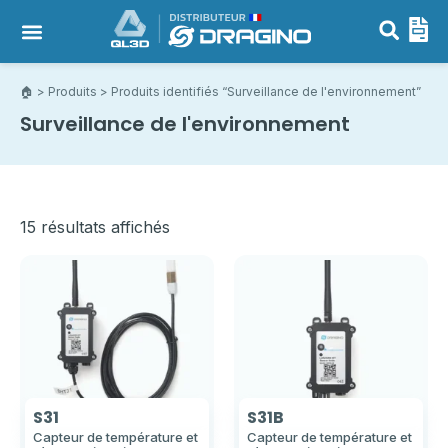
Capteurs LoRaWAN, NB-IoT & LTE-M
Passerelles LoRaWAN
🏠︎
>
Produits
> Produits identifiés “Surveillance de l'environnement”
Surveillance de l'environnement
15 résultats affichés
S31
S31B
Capteur de température et
Capteur de température et