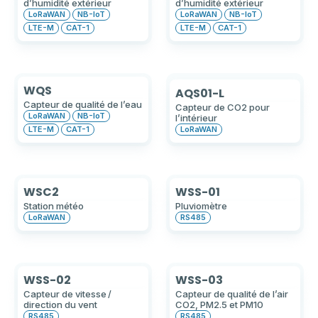
d’humidité extérieur
d’humidité extérieur
LoRaWAN
NB-IoT
LoRaWAN
NB-IoT
LTE-M
CAT-1
LTE-M
CAT-1
WQS
AQS01-L
Capteur de qualité de l’eau
Capteur de CO2 pour
LoRaWAN
NB-IoT
l’intérieur
LTE-M
CAT-1
LoRaWAN
WSC2
WSS-01
Station météo
Pluviomètre
LoRaWAN
RS485
WSS-02
WSS-03
Capteur de vitesse /
Capteur de qualité de l’air
direction du vent
CO2, PM2.5 et PM10
RS485
RS485