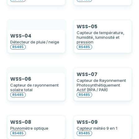
WSS-05
Capteur de température,
WSS-04
humidité, luminosité et
Détecteur de pluie / neige
pression
RS485
RS485
WSS-07
WSS-06
Capteur de Rayonnement
Capteur de rayonnement
Photosynthétiquement
solaire total
Actif (RPA / PAR)
RS485
RS485
WSS-08
WSS-09
Pluviomètre optique
Capteur météo 9 en 1
RS485
RS485