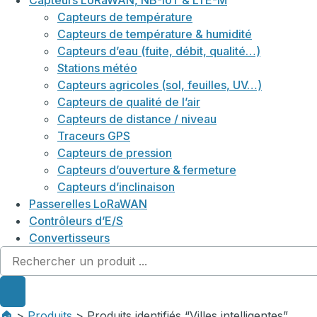
Capteurs LoRaWAN, NB-IoT & LTE-M
Capteurs de température
Capteurs de température & humidité
Capteurs d’eau (fuite, débit, qualité…)
Stations météo
Capteurs agricoles (sol, feuilles, UV…)
Capteurs de qualité de l’air
Capteurs de distance / niveau
Traceurs GPS
Capteurs de pression
Capteurs d’ouverture & fermeture
Capteurs d’inclinaison
Passerelles LoRaWAN
Contrôleurs d’E/S
Convertisseurs
🏠︎
>
Produits
> Produits identifiés “Villes intelligentes”