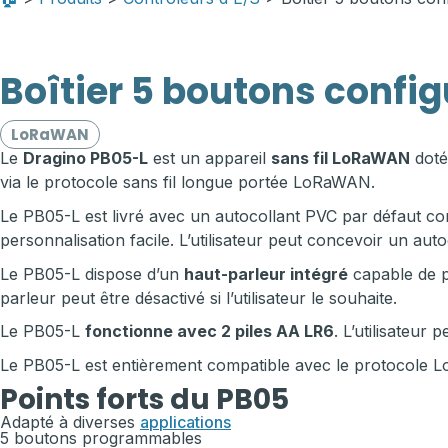
Boîtier 5 boutons confi
LoRaWAN
Le
Dragino PB05-L
est un appareil
sans fil LoRaWAN
doté
via le protocole sans fil longue portée LoRaWAN.
Le PB05-L est livré avec un autocollant PVC par défaut co
personnalisation facile. L’utilisateur peut concevoir un au
Le PB05-L dispose d’un
haut-parleur intégré
capable de p
parleur peut être désactivé si l’utilisateur le souhaite.
Le PB05-L
fonctionne avec 2 piles AA LR6
. L’utilisateur
Le PB05-L est entièrement compatible avec le protocole 
Points forts du PB05
Adapté à diverses
applications
5 boutons programmables