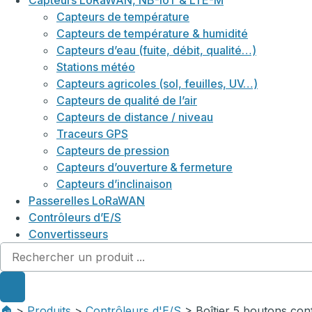
Capteurs LoRaWAN, NB-IoT & LTE-M
Capteurs de température
Capteurs de température & humidité
Capteurs d’eau (fuite, débit, qualité…)
Stations météo
Capteurs agricoles (sol, feuilles, UV…)
Capteurs de qualité de l’air
Capteurs de distance / niveau
Traceurs GPS
Capteurs de pression
Capteurs d’ouverture & fermeture
Capteurs d’inclinaison
Passerelles LoRaWAN
Contrôleurs d’E/S
Convertisseurs
🏠︎
>
Produits
>
Contrôleurs d'E/S
> Boîtier 5 boutons co